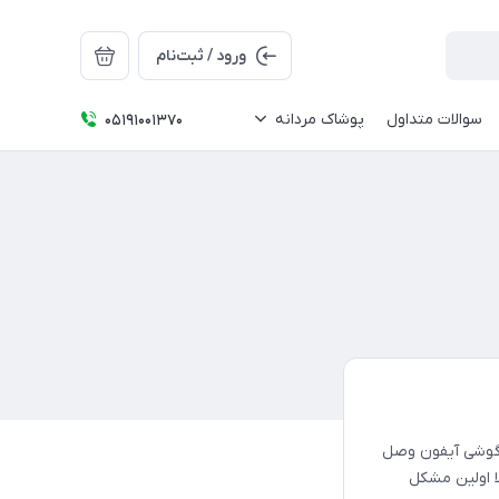
ورود / ثبت‌نام
سوالات متداول
پوشاک مردانه
05191001370
ه گوشی آیفون وصل
لا اولین مشکل