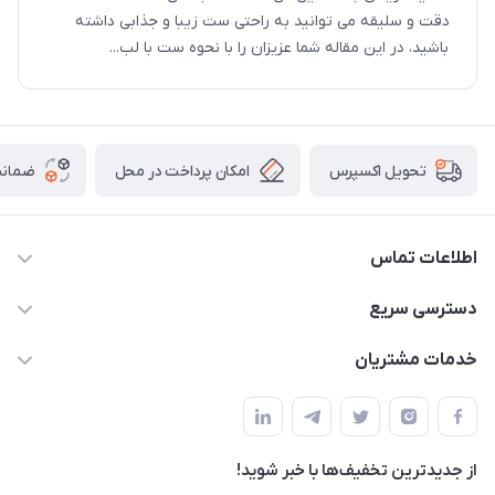
دقت و سلیقه می توانید به راحتی ست زیبا و جذابی داشته
باشید، در این مقاله شما عزیزان را با نحوه ست با لب...
امکان پرداخت در محل
ضمانت
تحویل اکسپرس
اطلاعات تماس
05191001370
دسترسی سریع
info@havirstore.ir
حساب کاربری
خدمات مشتریان
مشهد، اداره پست مرکزی خراسان رضوی، طبقه همکف
مجله فروشگاه
پیگیری سفارش
لیست محصولات
قوانین و مقرارت
درباره ما
از جدید‌ترین تخفیف‌ها با‌ خبر شوید!
حریم خصوصی