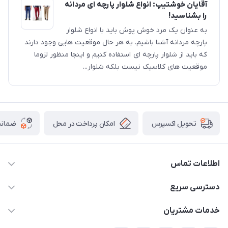
آقایان خوشتیپ: انواع شلوار پارچه ای مردانه
را بشناسید!
به عنوان یک مرد خوش پوش باید با انواع شلوار
پارچه مردانه آشنا باشیم. به هر حال موقعیت هایی وجود دارند
که باید از شلوار پارچه ای استفاده کنیم و اینجا منظور لزوما
موقعیت های کلاسیک نیست بلکه شلوار...
امکان پرداخت در محل
ضمانت
تحویل اکسپرس
اطلاعات تماس
05191001370
دسترسی سریع
info@havirstore.ir
حساب کاربری
خدمات مشتریان
مشهد، اداره پست مرکزی خراسان رضوی، طبقه همکف
مجله فروشگاه