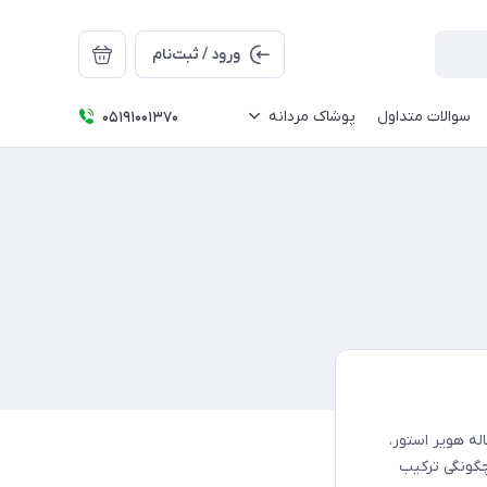
ورود / ثبت‌نام
سوالات متداول
پوشاک مردانه
05191001370
له هویر استور،
چگونگی ترکیب