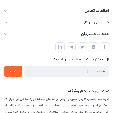
اطلاعات تماس
05191001370
دسترسی سریع
info@havirstore.ir
حساب کاربری
خدمات مشتریان
مشهد، اداره پست مرکزی خراسان رضوی، طبقه همکف
مجله فروشگاه
پیگیری سفارش
لیست محصولات
قوانین و مقرارت
درباره ما
از جدید‌ترین تخفیف‌ها با‌ خبر شوید!
حریم خصوصی
تماس با ما
راهنما
ثبت
مختصری درباره فروشگاه
فروشگاه اینترنتی هویر استور، با بیش از ده سال سابقه در زمینه فروش انواع کالا
راهکاری آسان برای خریدهای آنلاین شماست. پرداخت در محل، ارائه درگاه‌های
امن، پیگیری سریع سفارشات، تضمین سلامت و کیفیت کالا از جمله کلیدی‌ترین