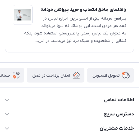
راهنمای جامع انتخاب و خرید پیراهن مردانه
پیراهن مردانه یکی از اصلی‌ترین اجزای لباس در
کمد هر مردی است. این پوشاک نه تنها می‌تواند
به عنوان یک لباس رسمی یا غیررسمی استفاده شود، بلکه
نشانی از شخصیت و سبک فرد نیز می‌باشد. در این...
امکان پرداخت در محل
ضمانت
تحویل اکسپرس
اطلاعات تماس
05191001370
دسترسی سریع
info@havirstore.ir
حساب کاربری
خدمات مشتریان
مشهد، اداره پست مرکزی خراسان رضوی، طبقه همکف
مجله فروشگاه