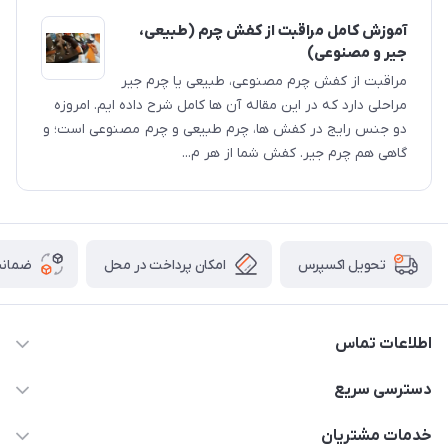
آموزش کامل مراقبت از کفش چرم (طبیعی،
جیر و مصنوعی)
مراقبت از کفش چرم مصنوعی، طبیعی یا چرم جیر
مراحلی دارد که در این مقاله آن ها کامل شرح داده ایم. امروزه
دو جنس رایج در کفش ها، چرم طبیعی و چرم مصنوعی است؛ و
گاهی هم چرم جیر. کفش شما از هر م...
امکان پرداخت در محل
ضمانت
تحویل اکسپرس
اطلاعات تماس
05191001370
دسترسی سریع
info@havirstore.ir
حساب کاربری
خدمات مشتریان