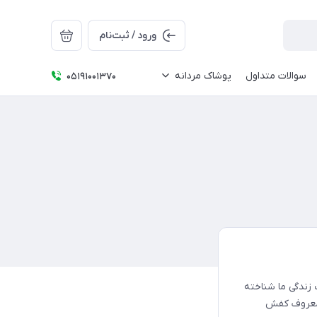
ورود / ثبت‌نام
سوالات متداول
پوشاک مردانه
05191001370
زندگی ما شناخته
ل معروف کفش