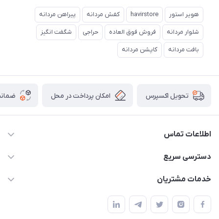
هویر استور
havirstore
کفش مردانه
پیراهن مردانه
شلوار مردانه
فروش فوق العاده
حراجی
شگفت انگیز
بافت مردانه
کاپشن مردانه
امکان پرداخت در محل
ضمانت
تحویل اکسپرس
اطلاعات تماس
05191001370
دسترسی سریع
info@havirstore.ir
حساب کاربری
خدمات مشتریان
مشهد، اداره پست مرکزی خراسان رضوی، طبقه همکف
مجله فروشگاه
پیگیری سفارش
لیست محصولات
قوانین و مقرارت