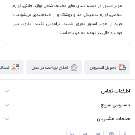
هویر استور در دسته بندی های مختلف شامل لوازم خانگی، لوازم
شخصی، لوازم دیجیتال، مد و پوشاک و ... طبقه‌بندی می‌شوند. با
خرید از هویر استور به‌روز باشید، فراموش نکنید، تفاوت بین
خوب و عالی در توجه به جزئیات است!
امکان پرداخت در محل
ضمانت
تحویل اکسپرس
اطلاعات تماس
05191001370
دسترسی سریع
info@havirstore.ir
حساب کاربری
خدمات مشتریان
مشهد، اداره پست مرکزی خراسان رضوی، طبقه همکف
مجله فروشگاه
پیگیری سفارش