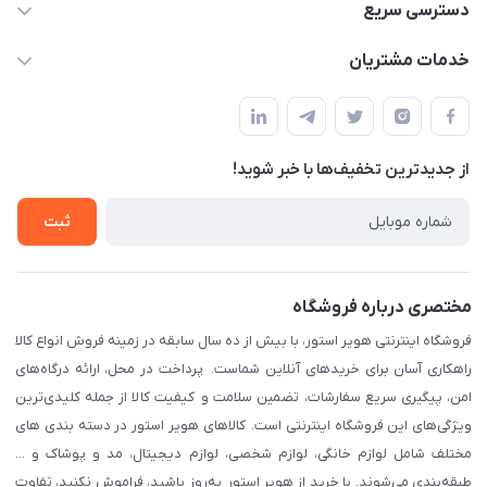
05191001370
دسترسی سریع
info@havirstore.ir
حساب کاربری
خدمات مشتریان
مشهد، اداره پست مرکزی خراسان رضوی، طبقه همکف
مجله فروشگاه
پیگیری سفارش
لیست محصولات
قوانین و مقرارت
درباره ما
از جدید‌ترین تخفیف‌ها با‌ خبر شوید!
حریم خصوصی
تماس با ما
راهنما
ثبت
مختصری درباره فروشگاه
فروشگاه اینترنتی هویر استور، با بیش از ده سال سابقه در زمینه فروش انواع کالا
راهکاری آسان برای خریدهای آنلاین شماست. پرداخت در محل، ارائه درگاه‌های
امن، پیگیری سریع سفارشات، تضمین سلامت و کیفیت کالا از جمله کلیدی‌ترین
ویژگی‌های این فروشگاه اینترنتی است. کالاهای هویر استور در دسته بندی های
مختلف شامل لوازم خانگی، لوازم شخصی، لوازم دیجیتال، مد و پوشاک و ...
طبقه‌بندی می‌شوند. با خرید از هویر استور به‌روز باشید، فراموش نکنید، تفاوت