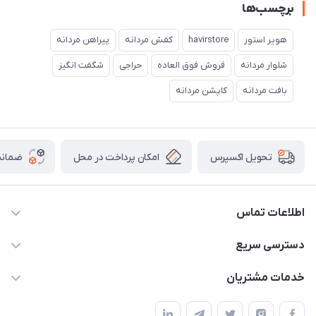
برچسب‌ها
هویر استور
havirstore
کفش مردانه
پیراهن مردانه
شلوار مردانه
فروش فوق العاده
حراجی
شگفت انگیز
بافت مردانه
کاپشن مردانه
امکان پرداخت در محل
ضمانت
تحویل اکسپرس
اطلاعات تماس
05191001370
دسترسی سریع
info@havirstore.ir
حساب کاربری
خدمات مشتریان
مشهد، اداره پست مرکزی خراسان رضوی، طبقه همکف
مجله فروشگاه
پیگیری سفارش