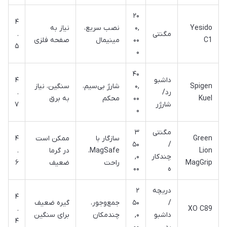
۲۰
۴
Yesido
۰,
نصب سریع،
نیاز به
مگنتی
.
C1
۰۰
مینیمال
صفحه فلزی
۵
۰
۴۰
داشبو
۴
Spigen
۰,
شارژ بی‌سیم،
سنگین، نیاز
رد/
.
Kuel
۰۰
محکم
به برق
شارژر
۷
۰
مگنتی
۳
Green
سازگار با
ممکن است
۴
۵۰
/
Lion
MagSafe،
در گرما
.
چندکار
,۰
MagGrip
راحت
ضعیف
۶
ه
۰۰
دریچه
۲
۴
/
۵۰
جمع‌وجور،
گیره ضعیف
.
XO C89
داشبو
,۰
چندمکان
برای سنگین
۴