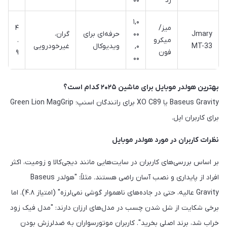
رد
۰۰
۱,۰
میز/
۴
Jmary
۰۰
حرفه‌ای برای
گران،
میکرو
.
MT-33
,۰
ویدیوکال
غیرخودرویی
فون
۹
۰۰
بهترین هولدر موبایل برای ماشین ۲۰۲۵ کدام است؟
Baseus Gravity یا XO C89 برای رانندگان اسنپ؛ Green Lion MagGrip
برای کاربران اپل.
نظرات کاربران در مورد هولدر موبایل
بر اساس بررسی‌های کاربران در سایت‌هایی مانند دیجی‌کالا و زومیت، اکثر
افراد از پایداری و نصب آسان راضی هستند. مثلاً: "هولدر Baseus
Gravity عالیه، حتی در جاده‌های ناهموار گوشی نمی‌لرزه" (امتیاز ۴.۸). اما
برخی شکایت از شل شدن چسب در مدل‌های ارزان دارند: "مدل فیک زود
خراب شد، برند اصلی بخرید". کاربران موتورسواران به ضدلرزش بودن