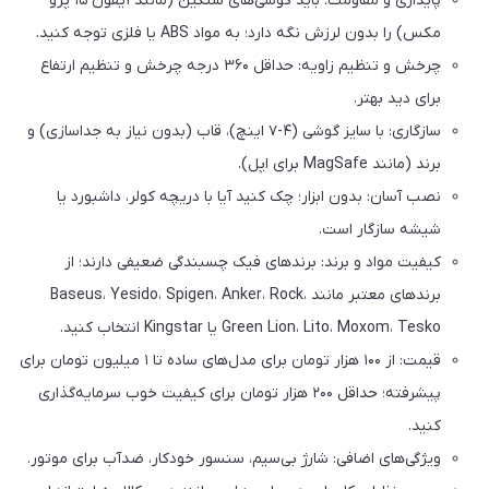
پایداری و مقاومت: باید گوشی‌های سنگین (مانند آیفون ۱۵ پرو
مکس) را بدون لرزش نگه دارد؛ به مواد ABS یا فلزی توجه کنید.
چرخش و تنظیم زاویه: حداقل ۳۶۰ درجه چرخش و تنظیم ارتفاع
برای دید بهتر.
سازگاری: با سایز گوشی (۴-۷ اینچ)، قاب (بدون نیاز به جداسازی) و
برند (مانند MagSafe برای اپل).
نصب آسان: بدون ابزار؛ چک کنید آیا با دریچه کولر، داشبورد یا
شیشه سازگار است.
کیفیت مواد و برند: برندهای فیک چسبندگی ضعیفی دارند؛ از
برندهای معتبر مانند Baseus، Yesido، Spigen، Anker، Rock،
Green Lion، Lito، Moxom، Tesko یا Kingstar انتخاب کنید.
قیمت: از ۱۰۰ هزار تومان برای مدل‌های ساده تا ۱ میلیون تومان برای
پیشرفته؛ حداقل ۲۰۰ هزار تومان برای کیفیت خوب سرمایه‌گذاری
کنید.
ویژگی‌های اضافی: شارژ بی‌سیم، سنسور خودکار، ضدآب برای موتور.