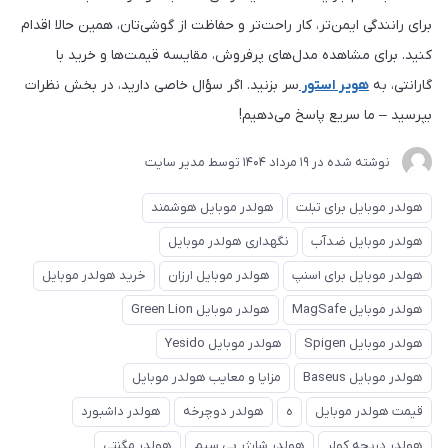
برای رانندگی ایمن‌تر، کار راحت‌تر و حفاظت از گوشی‌تان، همین حالا اقدام
کنید. برای مشاهده مدل‌های پرفروش، مقایسه قیمت‌ها و خرید با
گارانتی، به
هویر استور
سر بزنید. اگر سؤال خاصی دارید، در بخش نظرات
بپرسید – ما سریع پاسخ می‌دهیم!
نوشته شده در
19 مرداد 1404
توسط
مدیر سایت
هولدر موبایل برای تبلت
هولدر موبایل هوشمند
هولدر موبایل ضدآب
نگهداری هولدر موبایل
هولدر موبایل برای اسنپ
هولدر موبایل ارزان
خرید هولدر موبایل
هولدر موبایل MagSafe
هولدر موبایل Green Lion
هولدر موبایل Spigen
هولدر موبایل Yesido
هولدر موبایل Baseus
مزایا و معایب هولدر موبایل
قیمت هولدر موبایل
ه
هولدر دوچرخه
هولدر داشبورد
هولدر دریچه کولر
هولدر شارژر بی سیم
هولدر مگنتی