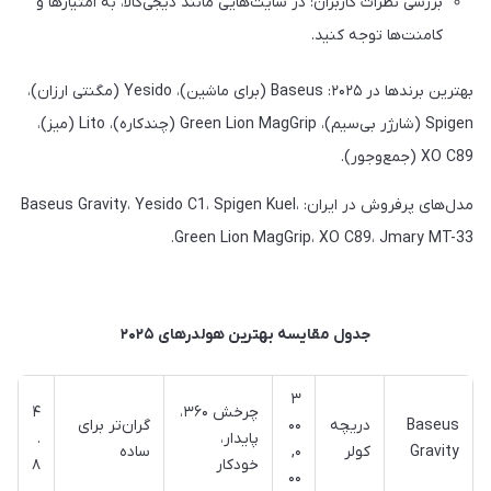
بررسی نظرات کاربران: در سایت‌هایی مانند دیجی‌کالا، به امتیازها و
کامنت‌ها توجه کنید.
بهترین برندها در ۲۰۲۵: Baseus (برای ماشین)، Yesido (مگنتی ارزان)،
Spigen (شارژر بی‌سیم)، Green Lion MagGrip (چندکاره)، Lito (میز)،
XO C89 (جمع‌وجور).
مدل‌های پرفروش در ایران: Baseus Gravity، Yesido C1، Spigen Kuel،
Green Lion MagGrip، XO C89، Jmary MT-33.
جدول مقایسه بهترین هولدرهای ۲۰۲۵
۳
چرخش ۳۶۰،
۴
Baseus
دریچه
۰۰
گران‌تر برای
پایدار،
.
Gravity
کولر
,۰
ساده
خودکار
۸
۰۰