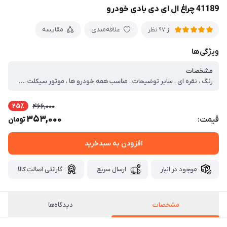
41189 چراغ ال ای دی بادی خودرو
علاقه‌مندی
مقایسه
از 97 نظر
ویژگی‌ها
مشخصات
رنگ ، نقره ای ، سایر توضیحات ، مناسب همه خودرو ها ، موتور سیکلت ، دوچرخه ، بدون نیاز به سیم کشی و برق و باطری ، نصب از طریق چسب دو طرفه قوی ، دارای LED های چند رنگ ، کارکرد به وسیله انرژی باد ، ضد آب میباشد ، طراحـی بی نظـیر و فوق الـعاده کاربردی ، به صورت بسته های 2 عددی
25٪
466,000
353,000
قیمت:
تومان
افزودن به سبدخرید
موجود در انبار
ارسال سریع
گارانتی اصالت کالا
مشخصات
دیدگاه‌ها