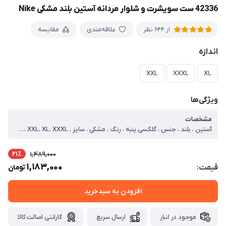
42336 ست سویشرت و شلوار مردانه آستین بلند مشکی Nike
علاقه‌مندی
مقایسه
از 644 نظر
اندازه
XXL
XXXL
XL
ویژگی‌ها
مشخصات
آستین ، بلند ، جنس ، گلکسی پنبه ، رنگ ، مشکی ، سایز ، XXL، XL، XXXL ، سایز مدل ، دو ایکس لارج ، طرح پارچه ، ساده ، نحوه بسته شدن ، زیپی ، نوع ست ، سویشرت و شلوار ، سایز ایکس لارج ، دورکمر=90 فاق=34 قد شلوار=103 دورسینه=100 قد لباس=68 آستین=62 ، سایز دو ایکس لارج ، دورکمر=98 فاق=35 قد شلوار=103 دورسینه=106 قد لباس=73 آستین=63 ، سایز سه ایکس لارج ، دورکمر=110 فاق=38 قد شلوار=103 دورسینه=112 قد لباس=74 آستین=64
21٪
1,489,000
1,183,000
قیمت:
تومان
افزودن به سبدخرید
موجود در انبار
ارسال سریع
گارانتی اصالت کالا