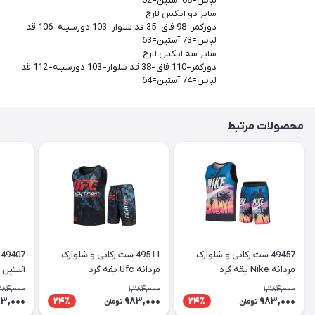
لباس=68 آستین=62
سایز دو ایکس لارج
دورکمر=98 فاق=35 قد شلوار=103 دورسینه=106 قد
لباس=73 آستین=63
سایز سه ایکس لارج
دورکمر=110 فاق=38 قد شلوار=103 دورسینه=112 قد
لباس=74 آستین=64
محصولات مرتبط
49457 ست رکابی و شلوارک
49511 ست رکابی و شلوارک
مردانه Nike یقه گرد
مردانه Ufc یقه گرد
آستین ک
Supreme 
,284,000
1,284,000
1,284,000
3,000
983,000
983,000
24٪
24٪
تومان
تومان