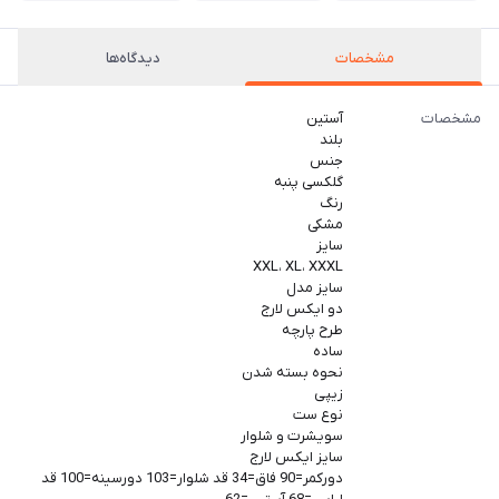
مشخصات
دیدگاه‌ها
مشخصات
آستین
بلند
جنس
گلکسی پنبه
رنگ
مشکی
سایز
XXL، XL، XXXL
سایز مدل
دو ایکس لارج
طرح پارچه
ساده
نحوه بسته شدن
زیپی
نوع ست
سویشرت و شلوار
سایز ایکس لارج
دورکمر=90 فاق=34 قد شلوار=103 دورسینه=100 قد