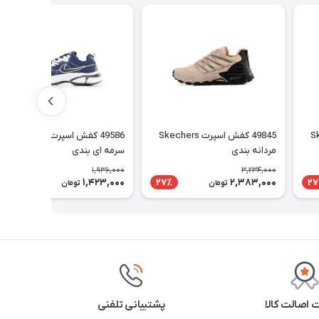
Skech
49845 کفش اسپرت Skechers
49586 کفش اسپرت Nike مردانه
مردانه بندی
سرمه ای بندی
1,936,000
3,234,000
1,423,000
2,383,000
27٪
27٪
27
تومان
تومان
اصالت کالا
پشتیبانی تلفنی