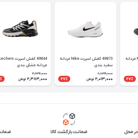
49872 کفش اسپرت Nike مردانه
49873 کفش اسپرت Nike مردانه
49844 کفش اسپرت ers
سفید بندی
مردانه مشکی بندی
3,234,000
2,734,000
2,383,000
2,013,000
٪
27٪
27٪
تومان
تومان
در محل
ضمانت بازگشت کالا
ضمانت 