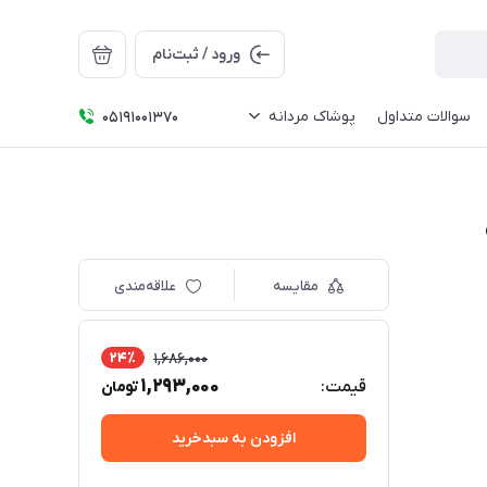
ورود / ثبت‌نام
سوالات متداول
پوشاک مردانه
05191001370
مقایسه
علاقه‌مندی
24٪
1,686,000
1,293,000
قیمت:
تومان
افزودن به سبدخرید