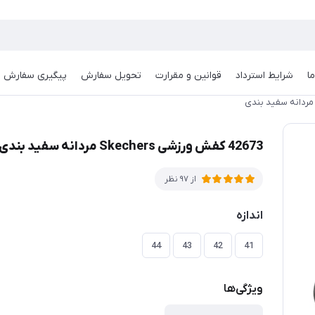
ا
شرایط استرداد
قوانین و مقرارت
تحویل سفارش
پیگیری سفارش
42673 کفش ورزشی Skechers مردانه سفید بندی
از 97 نظر
اندازه
44
43
42
41
ویژگی‌ها