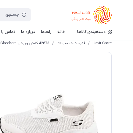
دسته‌بندی کالاها
خانه
راهنما
درباره ما
تماس با م
Havir Store
/
فهرست محصولات
/
42673 کفش ورزشی Skechers مردانه سفید بندی