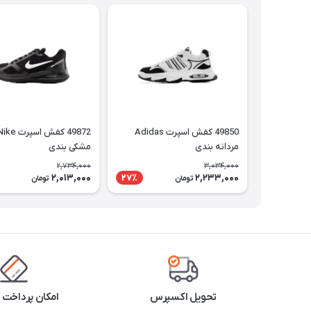
49850 کفش اسپرت Adidas
مردانه بندی
مشکی بندی
2,734,000
3,034,000
2,013,000
2,233,000
27٪
تومان
تومان
تحویل اکسپرس
امکان پرداخت 