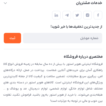
حساب کاربری
خدمات مشتریان
مشهد، اداره پست مرکزی خراسان رضوی، طبقه همکف
مجله فروشگاه
پیگیری سفارش
لیست محصولات
قوانین و مقرارت
درباره ما
از جدید‌ترین تخفیف‌ها با‌ خبر شوید!
حریم خصوصی
تماس با ما
راهنما
ثبت
مختصری درباره فروشگاه
فروشگاه اینترنتی هویر استور، با بیش از ده سال سابقه در زمینه فروش انواع کالا
راهکاری آسان برای خریدهای آنلاین شماست. پرداخت در محل، ارائه درگاه‌های
امن، پیگیری سریع سفارشات، تضمین سلامت و کیفیت کالا از جمله کلیدی‌ترین
ویژگی‌های این فروشگاه اینترنتی است. کالاهای هویر استور در دسته بندی های
مختلف شامل لوازم خانگی، لوازم شخصی، لوازم دیجیتال، مد و پوشاک و ...
طبقه‌بندی می‌شوند. با خرید از هویر استور به‌روز باشید، فراموش نکنید، تفاوت
بین خوب و عالی در توجه به جزئیات است!