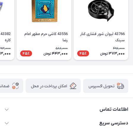
43766 لیوان شور فشاری کنار
43556 کاشی حرم مطهر امام
سینک
رضا
کاره
393,000
586,000
496,000
3,000
443,000
373,000
25٪
25٪
تومان
تومان
امکان پرداخت در محل
ضمانت
تحویل اکسپرس
اطلاعات تماس
05191001370
دسترسی سریع
info@havirstore.ir