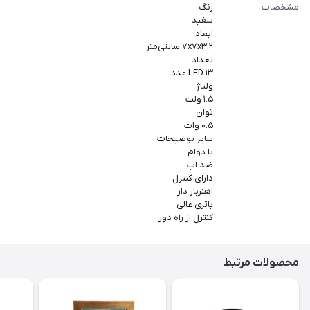
مشخصات
رنگ
سفید
ابعاد
۷x۷x۳.۲ سانتی‌متر
تعداد
LED ۱۳ عدد
ولتاژ
۱.۵ ولت
توان
۰.۵ وات
سایر توضیحات
با دوام
ضد اب
دارای کنترل
اهنربار دار
باتری عالی
کنترل از راه دور
محصولات مرتبط