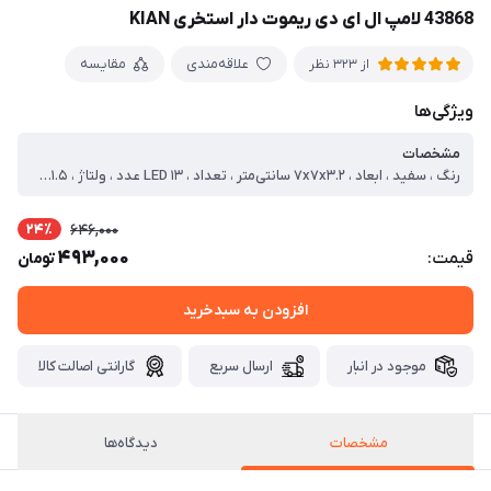
43868 لامپ ال ای دی ریموت دار استخری KIAN
علاقه‌مندی
مقایسه
از 323 نظر
ویژگی‌ها
مشخصات
رنگ ، سفید ، ابعاد ، ۷x۷x۳.۲ سانتی‌متر ، تعداد ، LED ۱۳ عدد ، ولتاژ ، ۱.۵ ولت ، توان ، ۰.۵ وات ، سایر توضیحات ، با دوام ، ضد اب ، دارای کنترل ، اهنربار دار ، باتری عالی ، کنترل از راه دور
24٪
646,000
493,000
قیمت:
تومان
افزودن به سبدخرید
موجود در انبار
ارسال سریع
گارانتی اصالت کالا
مشخصات
دیدگاه‌ها