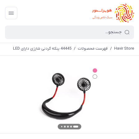
Havir Store
/
فهرست محصولات
/
44445 پنکه گردنی شارژی دارای LED