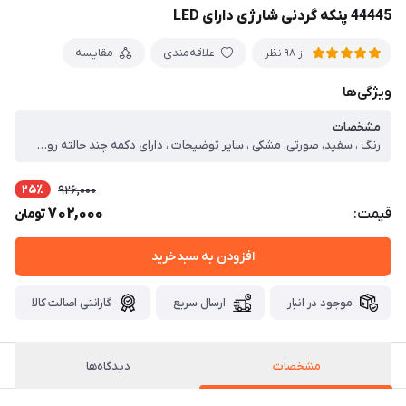
44445 پنکه گردنی شارژی دارای LED
علاقه‌مندی
مقایسه
از 98 نظر
ویژگی‌ها
مشخصات
رنگ ، سفید، صورتی، مشکی ، سایر توضیحات ، دارای دکمه چند حالته روشن و خاموش و تغییر سرعت فن ها ، دارای چراغ LED چند رنگ نشانگر عملکرد و شاٰرژ دستگاه ، دارای بازو های قابل انعطاف برای تنظیم زاویه وزش باد ، دارای کابل شارژ یو اس بی به میکرو یو اس بی ، سه سرعت مختلف کم ، متوسط ، زیاد ، قابلیت پیچش بازو ها دور فن ها ، پورت شارژ میکرو یو اس بی ، کوچک و قابل حمل آسان ، قابل استفاده روی گردن یا میز ، دارای موتور پر قدرت و بیصدا
25٪
926,000
702,000
قیمت:
تومان
افزودن به سبدخرید
موجود در انبار
ارسال سریع
گارانتی اصالت کالا
مشخصات
دیدگاه‌ها