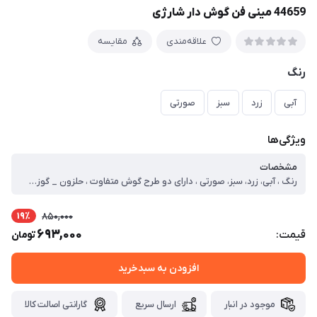
44659 مینی فن گوش دار شارژی
علاقه‌مندی
مقایسه
رنگ
آبی
زرد
سبز
صورتی
ویژگی‌ها
مشخصات
رنگ ، آبی، زرد، سبز، صورتی ، دارای دو طرح گوش متفاوت ، حلزون _ گوزن ، جنس ، پلاستیک فشرده ، سایر توضیحات ، دارای گوش های فانتزی قابل تعویض ، دارای کابل شارژ usb ، خنک کننده عالی ، دارای موتور کاملا بی صدا ، حمل راحت و آسان ، طراحی فانتزی ، دارای باتری لیتیمومی ، زمان شارژ کامل حدودا ۵ ساعت ، زمان کارکرد 4 الی 6 ساعت بعد از هر بار شارژ ، مناسب برای خشک کردن لاک، میکاپ و ماسک صورت، چسب مژه
19٪
850,000
693,000
قیمت:
تومان
افزودن به سبدخرید
موجود در انبار
ارسال سریع
گارانتی اصالت کالا