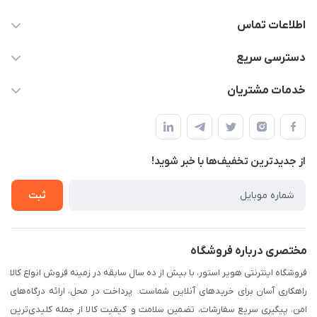
اطلاعات تماس
05191001370
دسترسی سریع
info@havirstore.ir
حساب کاربری
خدمات مشتریان
مشهد، اداره پست مرکزی خراسان رضوی، طبقه همکف
مجله فروشگاه
پیگیری سفارش
لیست محصولات
قوانین و مقرارت
درباره ما
از جدید‌ترین تخفیف‌ها با‌ خبر شوید!
حریم خصوصی
تماس با ما
راهنما
ثبت
مختصری درباره فروشگاه
فروشگاه اینترنتی هویر استور، با بیش از ده سال سابقه در زمینه فروش انواع کالا
راهکاری آسان برای خریدهای آنلاین شماست. پرداخت در محل، ارائه درگاه‌های
امن، پیگیری سریع سفارشات، تضمین سلامت و کیفیت کالا از جمله کلیدی‌ترین