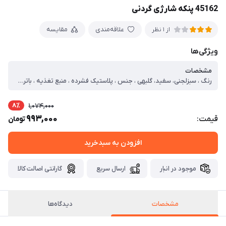
45162 پنکه شارژی گردنی
علاقه‌مندی
مقایسه
از 1 نظر
ویژگی‌ها
مشخصات
رنگ ، سبزلجنی، سفید، گلبهی ، جنس ، پلاستیک فشرده ، منبع تغذیه ، باتری ، مدت زمان شارژ کامل ، حدود 2 ساعت ، کارکرد با هر شارژ کامل ، حدود 6 ساعت با سرعت پایین ، سایر توضیحات ، دارای 3 سرعت فن ، سبک ، کوچک و قابل حمل ، قابل استفاده در فضای باز ، دارای کابل شارژ USB
8٪
1,074,000
993,000
قیمت:
تومان
افزودن به سبدخرید
موجود در انبار
ارسال سریع
گارانتی اصالت کالا
مشخصات
دیدگاه‌ها