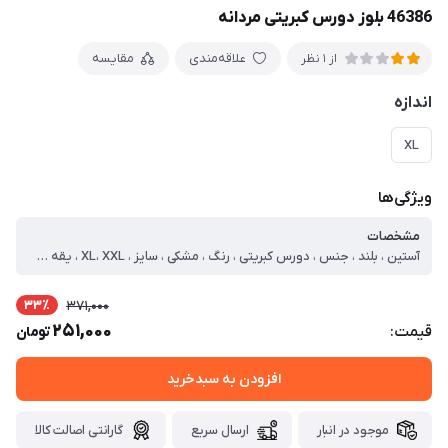
46386 بلوز دورس کبریتی مردانه
علاقه‌مندی
مقایسه
از 1 نظر
اندازه
XL
ویژگی‌ها
مشخصات
آستین ، بلند ، جنس ، دورس کبریتی ، رنگ ، مشکی ، سایز ، XL، XXL ، یقه ، گرد ، طرح پارچه ، کبریتی ، نوع ، بلوز ، سایز مدل ، دو ایکس لارج ، سایز ایکس لارج ، دور سینه=108 قد=70 آستین=63 ، سایز دو ایکس لارج ، دور سینه=112 قد=72 آستین=63
33٪
371,000
251,000
قیمت:
تومان
افزودن به سبدخرید
موجود در انبار
ارسال سریع
گارانتی اصالت کالا