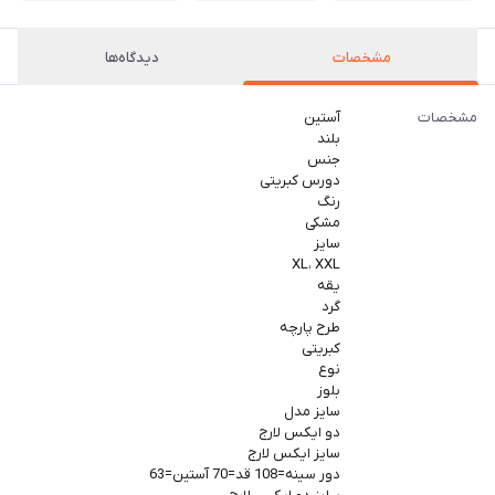
مشخصات
دیدگاه‌ها
مشخصات
آستین
بلند
جنس
دورس کبریتی
رنگ
مشکی
سایز
XL، XXL
یقه
گرد
طرح پارچه
کبریتی
نوع
بلوز
سایز مدل
دو ایکس لارج
سایز ایکس لارج
دور سینه=108 قد=70 آستین=63