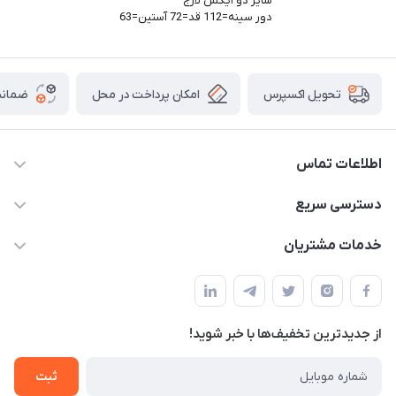
سایز دو ایکس لارج
دور سینه=112 قد=72 آستین=63
امکان پرداخت در محل
ضمانت
تحویل اکسپرس
اطلاعات تماس
05191001370
دسترسی سریع
info@havirstore.ir
حساب کاربری
خدمات مشتریان
مشهد، اداره پست مرکزی خراسان رضوی، طبقه همکف
مجله فروشگاه
پیگیری سفارش
لیست محصولات
قوانین و مقرارت
درباره ما
از جدید‌ترین تخفیف‌ها با‌ خبر شوید!
حریم خصوصی
تماس با ما
راهنما
ثبت