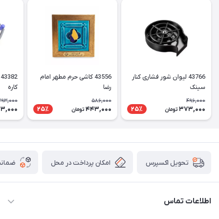
43766 لیوان شور فشاری کنار
43556 کاشی حرم مطهر امام
سینک
رضا
کاره
393,000
586,000
496,000
3,000
443,000
373,000
25٪
25٪
تومان
تومان
امکان پرداخت در محل
ضمانت
تحویل اکسپرس
اطلاعات تماس