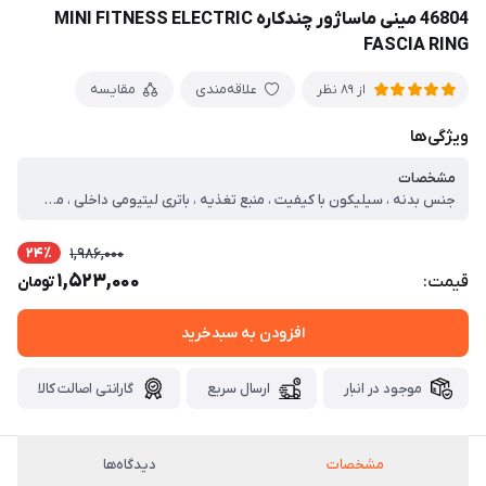
46804 مینی ماساژور چندکاره MINI FITNESS ELECTRIC
FASCIA RING
علاقه‌مندی
مقایسه
از 89 نظر
ویژگی‌ها
مشخصات
جنس بدنه ، سیلیکون با کیفیت ، منبع تغذیه ، باتری لیتیومی داخلی ، مدت زمان لازم برای شارژ کامل ، 60 دقیقه ، کارکرد با هر بار شارژ کامل ، حدود 5 ساعت ، نوع ماساژ ، ضربه ای ، سایر توضیحات ، قابلیت تنظیم سرعت ماساژ ، سبک و قابل حمل ، مناسب برای تسکین بافت های عمقی ، دارای موتور قدرتمند ساخته شده از آلیاژ آلومینیوم ، دارای شارژر Type-C ، قابل استفاده برای شکم، کمر، پشت، پاها و دست ها ، ارسال رنگ به صورت رندوم می باشد
24٪
1,986,000
1,523,000
قیمت:
تومان
افزودن به سبدخرید
موجود در انبار
ارسال سریع
گارانتی اصالت کالا
مشخصات
دیدگاه‌ها