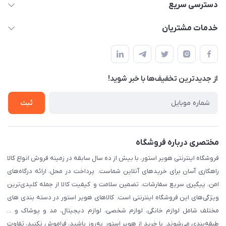
05191001370
دسترسی سریع
info@havirstore.ir
حساب کاربری
خدمات مشتریان
مشهد، اداره پست مرکزی خراسان رضوی، طبقه همکف
مجله فروشگاه
پیگیری سفارش
لیست محصولات
قوانین و مقرارت
درباره ما
از جدید‌ترین تخفیف‌ها با‌ خبر شوید!
حریم خصوصی
تماس با ما
راهنما
ثبت
مختصری درباره فروشگاه
فروشگاه اینترنتی هویر استور، با بیش از ده سال سابقه در زمینه فروش انواع کالا
راهکاری آسان برای خریدهای آنلاین شماست. پرداخت در محل، ارائه درگاه‌های
امن، پیگیری سریع سفارشات، تضمین سلامت و کیفیت کالا از جمله کلیدی‌ترین
ویژگی‌های این فروشگاه اینترنتی است. کالاهای هویر استور در دسته بندی های
مختلف شامل لوازم خانگی، لوازم شخصی، لوازم دیجیتال، مد و پوشاک و ...
طبقه‌بندی می‌شوند. با خرید از هویر استور به‌روز باشید، فراموش نکنید، تفاوت