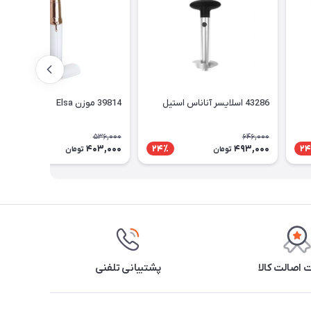
43286 اسلایسر آناناس استیل
39814 موزن Elsa
536,000
646,000
403,000
493,000
25٪
24٪
24
تومان
تومان
اصالت کالا
پشتیبانی تلفنی