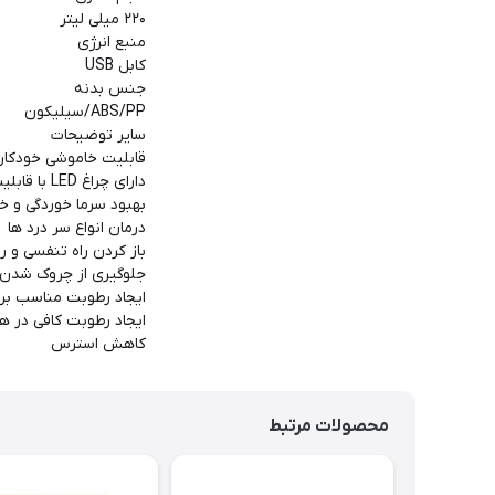
۲۲۰ میلی لیتر
منبع انرژی
کابل USB
جنس بدنه
ABS/PP/سیلیکون
سایر توضیحات
قابلیت خاموشی خودکار ب
دارای چراغ LED با قابلیت تغییر رنگ
بهبود سرما خوردگی و خ
درمان انواع سر درد ها
باز کردن راه تنفسی و 
جلوگیری از چروک شد
ایجاد رطوبت مناسب برا
ایجاد رطوبت کافی در هو
کاهش استرس
محصولات مرتبط