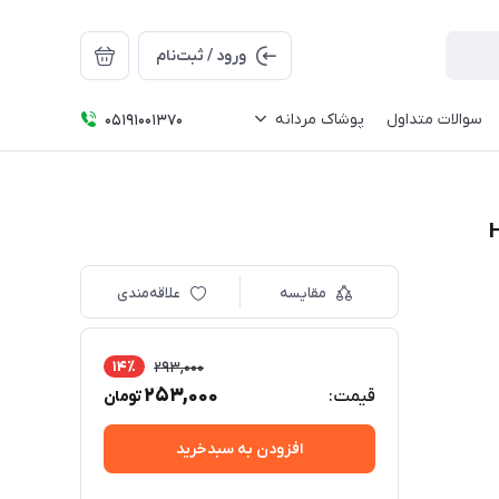
ورود / ثبت‌نام
سوالات متداول
پوشاک مردانه
05191001370
مقایسه
علاقه‌مندی
14٪
293,000
253,000
قیمت:
تومان
افزودن به سبدخرید