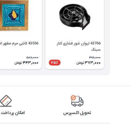
43766 لیوان شور فشاری کنار
43556 کاشی حرم مطهر امام رضا
سینک
586,000
496,000
443,000
373,000
25٪
تومان
تومان
تحویل اکسپرس
امکان پرداخت 