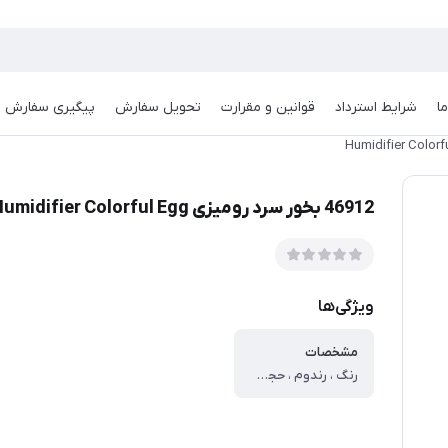
ا
شرایط استرداد
قوانین و مقرارت
تحویل سفارش
پیگیری سفارش
46912 بخور سرد رومیزی Humidifier Colorful Egg
ویژگی‌ها
مشخصات
رنگ ، رندوم ، حجم مخزن ، ۲۲۰ میلی لیتر ، منبع انرژی ، کابل USB ، جنس بدنه ، ABS/PP/سیلیکون ، سایر توضیحات ، قابلیت خاموشی خودکار بعد از اتمام آب ، دارای چراغ LED با قابلیت تغییر رنگ ، بهبود سرما خوردگی و خشکی گلو ، درمان انواع سر درد ها ، باز کردن راه تنفسی و رفع کیپ بودن بینی ، جلوگیری از چروک شدن پوست صورت ، ایجاد رطوبت مناسب برای گیاهان ، ایجاد رطوبت کافی در هوا ، کاهش استرس