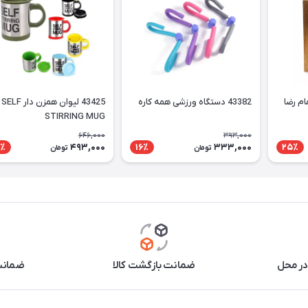
43382 دستگاه ورزشی همه کاره
43425 لیوان همزن دار SELF
STIRRING MUG
646,000
393,000
493,000
333,000
٪
16٪
25٪
تومان
تومان
در محل
ضمانت بازگشت کالا
ضمانت 