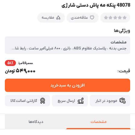
48078 پنکه مه پاش دستی شارژی
علاقه‌مندی
مقایسه
ویژگی‌ها
مشخصات
جنس بدنه ، پلاستیک مقاوم ABS ، باتری ، ۸۰۰ میلی‌آمپر ساعت ، رابط شارژ ، کابل USB ، سرعت باد ، دارای۳ حالت آهسته،متوسط و سریع ، سایر توضیحات ، دارای ۲ حالت مه‌پاشی ، طراحی سبک و قابل حمل ، قابل استفاده به صورت همراه و رومیزی ، کارکرد کم‌صدا و بی‌نیاز از دخالت دست ، مناسب برای خنک‌کردن و مرطوب نگه داشتن ، مناسب برای روزهای گرم تابستان و قطعی برق ، مناسب برای سفر، کوهنوردی، پیک‌نیک، کمپینگ و ... ، ارسال رنگ به صورت رندوم می باشد
51٪
1,099,000
549,000
قیمت:
تومان
افزودن به سبدخرید
موجود در انبار
ارسال سریع
گارانتی اصالت کالا
مشخصات
دیدگاه‌ها