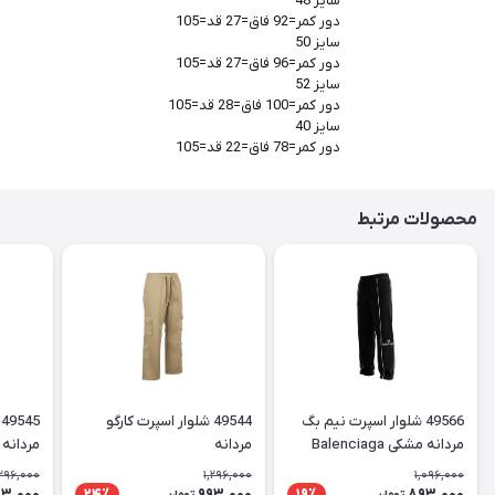
سایز 48
دور کمر=92 فاق=27 قد=105
سایز 50
دور کمر=96 فاق=27 قد=105
سایز 52
دور کمر=100 فاق=28 قد=105
سایز 40
دور کمر=78 فاق=22 قد=105
محصولات مرتبط
49566 شلوار اسپرت نیم بگ
49544 شلوار اسپرت کارگو
مردانه مشکی Balenciaga
مردانه
مردانه
,296,000
1,296,000
1,096,000
93,000
993,000
893,000
24٪
19٪