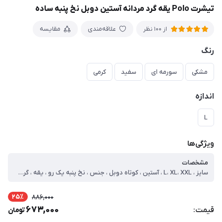
تیشرت Polo یقه گرد مردانه آستین دوبل نخ پنبه ساده
علاقه‌مندی
مقایسه
از 100 نظر
رنگ
مشکی
سورمه ای
سفید
کرمی
اندازه
L
ویژگی‌ها
مشخصات
سایز ، L، XL، XXL ، آستین ، کوتاه دوبل ، جنس ، نخ پنبه یک رو ، یقه ، گرد ، طرح پارچه ، ساده ، نوع ، تیشرت ، سایز مدل ، دو ایکس لارج ، سایز لارج ، دور سینه=97 قد=71 آستین=22 ، سایز ایکس لارج ، دور سینه=104 قد=72 آستین=24 ، سایز دو ایکس لارج ، دور سینه=108 قد=75 آستین=24
25٪
886,000
673,000
قیمت:
تومان