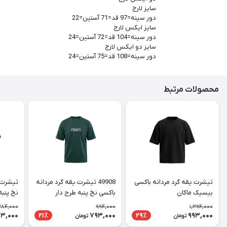
سایز لارج
دور سینه=97 قد=71 آستین=22
سایز ایکس لارج
دور سینه=104 قد=72 آستین=24
سایز دو ایکس لارج
دور سینه=108 قد=75 آستین=24
محصولات مرتبط
تیشرت یقه گرد مردانه باکسی
49908 تیشرت یقه گرد مردانه
تیشرت ی
بیسیک ماکان
باکسی نخ پنبه طرح دار
نخ پنبه
384,000
994,000
1,394,000
93,000
793,000
993,000
21٪
29٪
تومان
تومان