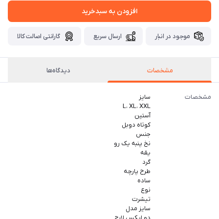
افزودن به سبدخرید
موجود در انبار
ارسال سریع
گارانتی اصالت کالا
مشخصات
دیدگاه‌ها
مشخصات
سایز
L، XL، XXL
آستین
کوتاه دوبل
جنس
نخ پنبه یک رو
یقه
گرد
طرح پارچه
ساده
نوع
تیشرت
سایز مدل
دو ایکس لارج