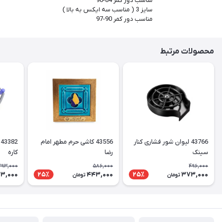
مناسب دور کمر 84-90
سایز 3 ( مناسب سه ایکس به بالا )
مناسب دور کمر 90-97
محصولات مرتبط
43766 لیوان شور فشاری کنار
43556 کاشی حرم مطهر امام
سینک
رضا
کاره
393,000
586,000
496,000
3,000
443,000
373,000
25٪
25٪
تومان
تومان