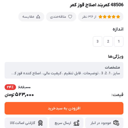
48506 کمربند اصلاح قوز کمر
علاقه‌مندی
مقایسه
از 316 نظر
اندازه
3
2
1
ویژگی‌ها
مشخصات
سایز ، 1، 2، 3 ، توضیحات ، قابل تنظیم ، کیفیت عالی ، اصلاح کننده قوز کمر ، بدون محدودیت سنی ، دارای کشسانی مناسب ، دارای طراحی ارگونومیک ، درمان انحراف ستون فقرات ، مناسب برای آقایان و خانمها ، برای استفاده زیر و روی لباس ، رفع افتادگی شانه ها و خمیدگی پشت ، نگهداری ستون فقرات در وضعیت صحیح ، مقدار اندازه ، سایز 1 ( مناسب مدیوم و لارج ) ، مناسب دور کمر 80-84 ، سایز 2 ( مناسب ایکس و دو ایکس ) ، مناسب دور کمر 84-90 ، سایز 3 ( مناسب سه ایکس به بالا ) ، مناسب دور کمر 90-97
24٪
686,000
523,000
قیمت:
تومان
افزودن به سبدخرید
موجود در انبار
ارسال سریع
گارانتی اصالت کالا