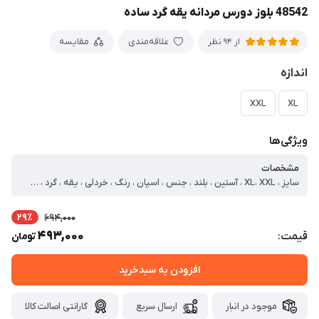
48542 بلوز دورس مردانه یقه گرد ساده
علاقه‌مندی
مقایسه
از 94 نظر
اندازه
XXL
XL
ویژگی‌ها
مشخصات
سایز ، XL، XXL ، آستین ، بلند ، جنس ، اسپان ، رنگ ، خردلی ، یقه ، گرد ، طرح پارچه ، ساده ، نوع ، بلوز ، جنس داخلی ، خار خورده ، سایز مدل ، دو ایکس لارج ، سایز ایکس لارج ، دور سینه=106 قد=65 آستین=60 ، سایز دو ایکس لارج ، دور سینه=110 قد=68 آستین=62
29٪
694,000
493,000
قیمت:
تومان
افزودن به سبدخرید
موجود در انبار
ارسال سریع
گارانتی اصالت کالا