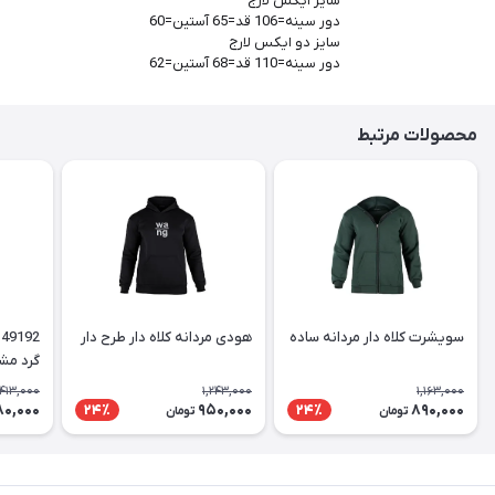
سایز ایکس لارج
دور سینه=106 قد=65 آستین=60
سایز دو ایکس لارج
دور سینه=110 قد=68 آستین=62
محصولات مرتبط
سویشرت کلاه دار مردانه ساده
هودی مردانه کلاه دار طرح دار
گرد مش
,413,000
1,243,000
1,163,000
80,000
950,000
890,000
24٪
24٪
تومان
تومان