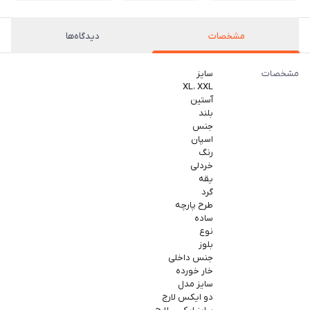
مشخصات
دیدگاه‌ها
مشخصات
سایز
XL، XXL
آستین
بلند
جنس
اسپان
رنگ
خردلی
یقه
گرد
طرح پارچه
ساده
نوع
بلوز
جنس داخلی
خار خورده
سایز مدل
دو ایکس لارج