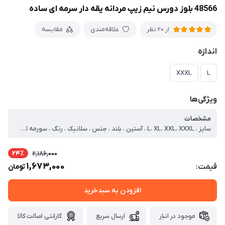
48566 بلوز دورس نیم زیپ مردانه یقه دار سرمه ای ساده
علاقه‌مندی
مقایسه
از 20 نظر
اندازه
XXXL
L
ویژگی‌ها
مشخصات
سایز ، L، XL، XXL، XXXL ، آستین ، بلند ، جنس ، سلانیک ، رنگ ، سورمه ای ، یقه ، ایستاده ، طرح پارچه ، ساده ، نحوه بسته شدن ، نیم زیپ ، نوع ، بلوز ، سایز مدل ، سه ایکس لارج ، سایز لارج ، دور سینه=104 قد=67 آستین=60 ، سایز ایکس لارج ، دور سینه=108 قد=68 آستین=60 ، سایز دو ایکس لارج ، دور سینه=112 قد=69 آستین=60 ، سایز سه ایکس لارج ، دور سینه=120 قد=70 آستین=63
24٪
2,186,000
1,673,000
قیمت:
تومان
افزودن به سبدخرید
موجود در انبار
ارسال سریع
گارانتی اصالت کالا