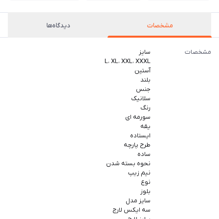
مشخصات
دیدگاه‌ها
مشخصات
سایز
L، XL، XXL، XXXL
آستین
بلند
جنس
سلانیک
رنگ
سورمه ای
یقه
ایستاده
طرح پارچه
ساده
نحوه بسته شدن
نیم زیپ
نوع
بلوز
سایز مدل
سه ایکس لارج