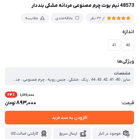
48573 نیم بوت چرم مصنوعی مردانه مشکی بنددار
علاقه‌مندی
مقایسه
از 32 نظر
اندازه
41
40
ویژگی‌ها
مشخصات
سایز ، 40، 41، 42، 43، 44 ، رنگ ، مشکی ، جنس رویه ، چرم مصنوعی ، جنس زیره ، PVC ، نحوه بسته شدن ، بنددار ، نوع ، نیم بوت ، دارای کفی طبی ، سایز 40 ، طول داخل کفش=25.6 ، سایز 41 ، طول داخل کفش=26.6 ، سایز 42 ، طول داخل کفش=27.2 ، سایز 43 ، طول داخل کفش=27.8 ، سایز 44 ، طول داخل کفش=28.4
24٪
1,166,000
893,000
قیمت:
تومان
افزودن به سبدخرید
موجود در انبار
ارسال سریع
گارانتی اصالت کالا