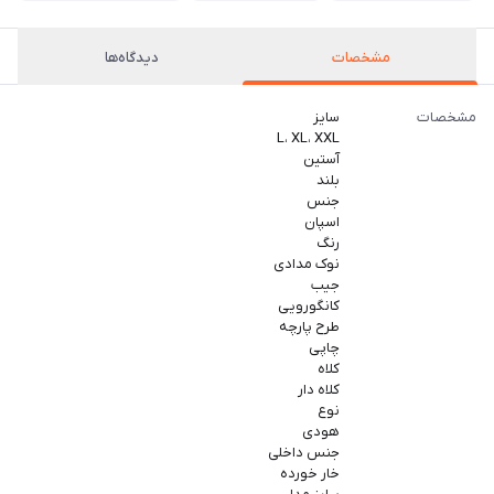
مشخصات
دیدگاه‌ها
مشخصات
سایز
L، XL، XXL
آستین
بلند
جنس
اسپان
رنگ
نوک مدادی
جیب
کانگورویی
طرح پارچه
چاپی
کلاه
کلاه دار
نوع
هودی
جنس داخلی
خار خورده