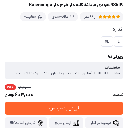
48699 هودی مردانه کلاه دار طرح دار Balenciaga
علاقه‌مندی
مقایسه
از 96 نظر
اندازه
XL
L
ویژگی‌ها
مشخصات
سایز ، L، XL، XXL ، آستین ، بلند ، جنس ، اسپان ، رنگ ، نوک مدادی ، جیب ، کانگورویی ، طرح پارچه ، چاپی ، کلاه ، کلاه دار ، نوع ، هودی ، جنس داخلی ، خار خورده ، سایز مدل ، دو ایکس لارج ، سایز لارج ، دور سینه=102 قد=67 آستین=60 ، سایز ایکس لارج ، دور سینه=108 قد=72 آستین=61 ، سایز دو ایکس لارج ، دور سینه=114 قد=76 آستین=63
25٪
794,000
603,000
قیمت:
تومان
افزودن به سبدخرید
موجود در انبار
ارسال سریع
گارانتی اصالت کالا