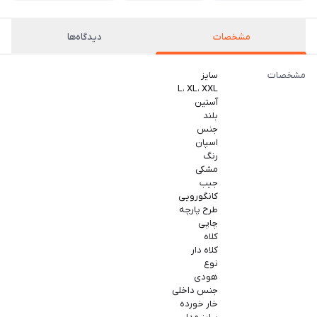
مشخصات
دیدگاه‌ها
مشخصات
سایز
L، XL، XXL
آستین
بلند
جنس
اسپان
رنگ
مشکی
جیب
کانگورویی
طرح پارچه
چاپی
کلاه
کلاه دار
نوع
هودی
جنس داخلی
خار خورده