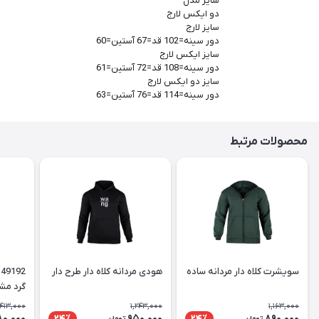
سایز مدل
دو ایکس لارج
سایز لارج
دور سینه=102 قد=67 آستین=60
سایز ایکس لارج
دور سینه=108 قد=72 آستین=61
سایز دو ایکس لارج
دور سینه=114 قد=76 آستین=63
محصولات مرتبط
سویشرت کلاه دار مردانه ساده
هودی مردانه کلاه دار طرح دار
گرد مش
,413,000
1,243,000
1,163,000
80,000
950,000
890,000
24٪
24٪