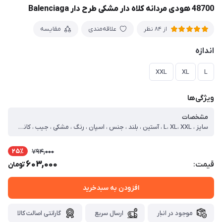
48700 هودی مردانه کلاه دار مشکی طرح دار Balenciaga
علاقه‌مندی
مقایسه
از 84 نظر
اندازه
XXL
XL
L
ویژگی‌ها
مشخصات
سایز ، L، XL، XXL ، آستین ، بلند ، جنس ، اسپان ، رنگ ، مشکی ، جیب ، کانگورویی ، طرح پارچه ، چاپی ، کلاه ، کلاه دار ، نوع ، هودی ، جنس داخلی ، خار خورده ، سایز مدل ، دو ایکس لارج ، سایز لارج ، دور سینه=102 قد=67 آستین=60 ، سایز ایکس لارج ، دور سینه=108 قد=72 آستین=61 ، سایز دو ایکس لارج ، دور سینه=114 قد=76 آستین=63
25٪
794,000
603,000
قیمت:
تومان
افزودن به سبدخرید
موجود در انبار
ارسال سریع
گارانتی اصالت کالا