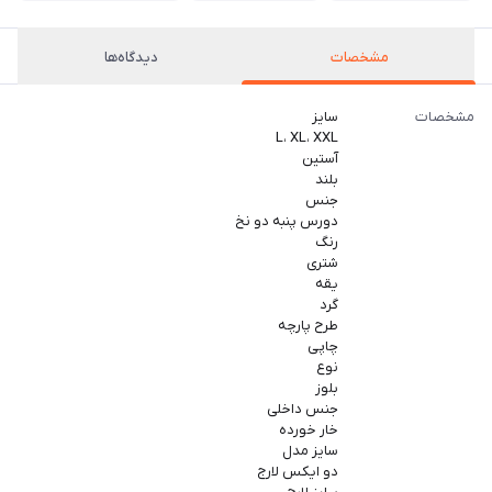
مشخصات
دیدگاه‌ها
مشخصات
سایز
L، XL، XXL
آستین
بلند
جنس
دورس پنبه دو نخ
رنگ
شتری
یقه
گرد
طرح پارچه
چاپی
نوع
بلوز
جنس داخلی
خار خورده
سایز مدل
دو ایکس لارج