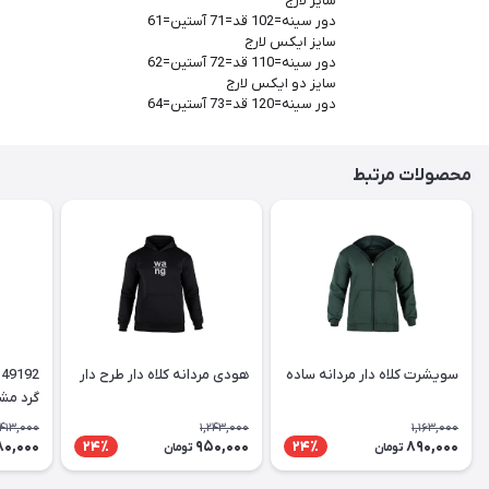
سایز لارج
دور سینه=102 قد=71 آستین=61
سایز ایکس لارج
دور سینه=110 قد=72 آستین=62
سایز دو ایکس لارج
دور سینه=120 قد=73 آستین=64
محصولات مرتبط
سویشرت کلاه دار مردانه ساده
هودی مردانه کلاه دار طرح دار
گرد مش
,413,000
1,243,000
1,163,000
80,000
950,000
890,000
24٪
24٪
تومان
تومان