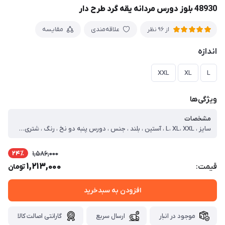
48930 بلوز دورس مردانه یقه گرد طرح دار
علاقه‌مندی
مقایسه
از 96 نظر
اندازه
XXL
XL
L
ویژگی‌ها
مشخصات
سایز ، L، XL، XXL ، آستین ، بلند ، جنس ، دورس پنبه دو نخ ، رنگ ، شتری ، یقه ، گرد ، طرح پارچه ، چاپی ، نوع ، بلوز ، جنس داخلی ، خار خورده ، سایز مدل ، دو ایکس لارج ، سایز لارج ، دور سینه=102 قد=71 آستین=61 ، سایز ایکس لارج ، دور سینه=110 قد=72 آستین=62 ، سایز دو ایکس لارج ، دور سینه=120 قد=73 آستین=64
24٪
1,586,000
1,213,000
قیمت:
تومان
افزودن به سبدخرید
موجود در انبار
ارسال سریع
گارانتی اصالت کالا