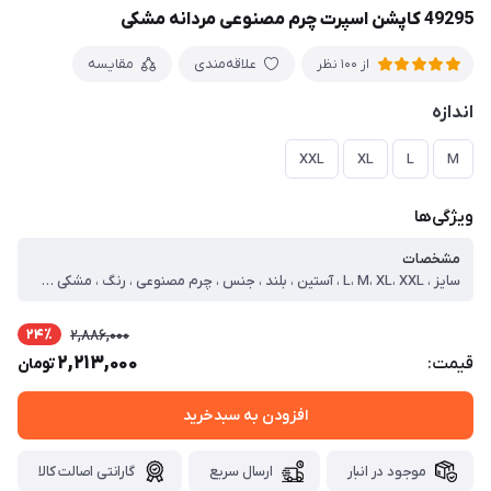
49295 کاپشن اسپرت چرم مصنوعی مردانه مشکی
علاقه‌مندی
مقایسه
از 100 نظر
اندازه
XXL
XL
L
M
ویژگی‌ها
مشخصات
سایز ، L، M، XL، XXL ، آستین ، بلند ، جنس ، چرم مصنوعی ، رنگ ، مشکی ، یقه ، برگردان ، طرح پارچه ، ساده ، نحوه بسته شدن ، زیپی ، نوع ، کاپشن ، جنس داخلی ، کرک دار ، سایز مدل ، دو ایکس لارج ، سایز مدیوم ، دور سینه=106 قد=66 آستین=62 ، سایز لارج ، دور سینه=112 قد=68 آستین=63 ، سایز ایکس لارج ، دور سینه=118 قد=70 آستین=64 ، سایز دو ایکس لارج ، دور سینه=122 قد=72 آستین=65
24٪
2,886,000
2,213,000
قیمت:
تومان
افزودن به سبدخرید
موجود در انبار
ارسال سریع
گارانتی اصالت کالا