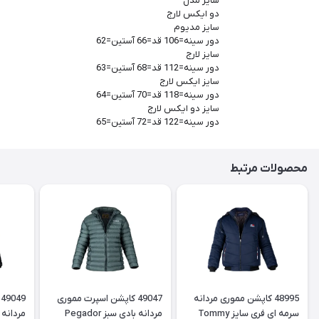
سایز مدل
دو ایکس لارج
سایز مدیوم
دور سینه=106 قد=66 آستین=62
سایز لارج
دور سینه=112 قد=68 آستین=63
سایز ایکس لارج
دور سینه=118 قد=70 آستین=64
سایز دو ایکس لارج
دور سینه=122 قد=72 آستین=65
محصولات مرتبط
48995 کاپشن مموری مردانه
49047 کاپشن اسپرت مموری
سرمه ای فری سایز Tommy
مردانه بادی سبز Pegador
مردانه با