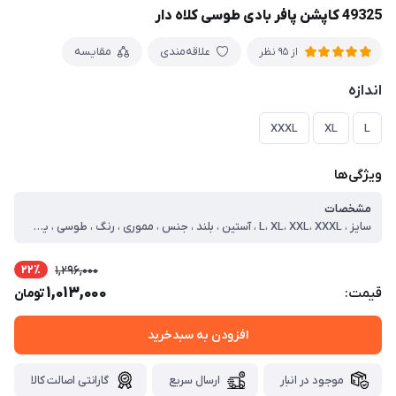
49325 کاپشن پافر بادی طوسی کلاه دار
علاقه‌مندی
مقایسه
از 95 نظر
اندازه
XXXL
XL
L
ویژگی‌ها
مشخصات
سایز ، L، XL، XXL، XXXL ، آستین ، بلند ، جنس ، مموری ، رنگ ، طوسی ، یقه ، ایستاده ، جیب ، زیپی ، طرح پارچه ، ساده ، نحوه بسته شدن ، زیپی ، کلاه ، کلاه دار قابل جدا شدن ، نوع ، کاپشن ، جنس داخلی ، آستردار ، سایز مدل ، دو ایکس لارج ، لایه میانی ، پشم شیشه ، سایز لارج ، قد=70 دور سینه=106 ، سایز ایکس لارج ، قد=72 دور سینه=112 ، سایز دو ایکس لارج ، قد=74 دور سینه=120 ، سایز سه ایکس لارج ، قد=75 دور سینه=126
22٪
1,296,000
1,013,000
قیمت:
تومان
افزودن به سبدخرید
موجود در انبار
ارسال سریع
گارانتی اصالت کالا