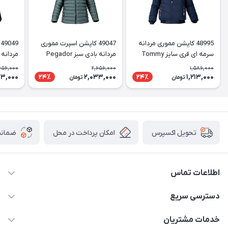
48995 کاپشن مموری مردانه
49047 کاپشن اسپرت مموری
سرمه ای فری سایز Tommy
مردانه بادی سبز Pegador
مردانه با
656,000
2,656,000
1,586,000
33,000
2,033,000
1,213,000
24٪
24٪
تومان
تومان
امکان پرداخت در محل
ضمانت
تحویل اکسپرس
اطلاعات تماس
05191001370
دسترسی سریع
info@havirstore.ir
حساب کاربری
خدمات مشتریان