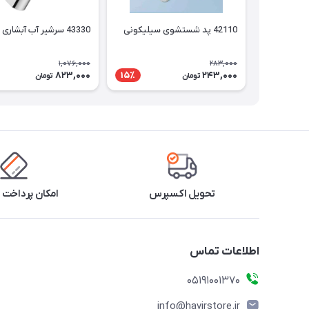
42110 پد شستشوی سیلیکونی
43330 سرشیر آب آبشاری
1,076,000
283,000
823,000
243,000
15٪
تومان
تومان
تحویل اکسپرس
امکان پرداخت 
اطلاعات تماس
05191001370
info@havirstore.ir