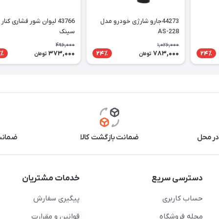
44273جارو شارژی خودرو مدل
43766 لیوان شور فشاری کنار
AS-228
سینک
496,000
1,026,000
373,000
783,000
٪
24٪
24٪
تومان
تومان
در محل
ضمانت بازگشت کالا
ضمانت 
دسترسی سریع
خدمات مشتریان
حساب کاربری
پیگیری سفارش
مجله فروشگاه
قوانین و مقرارت