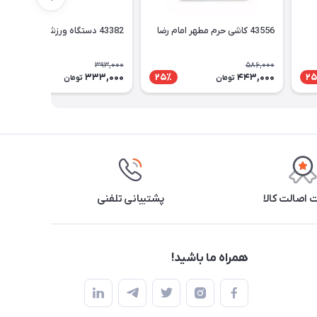
43556 کاشی حرم مطهر امام رضا
43382 دستگاه ورزشی همه کاره
393,000
586,000
333,000
443,000
16٪
25٪
25
تومان
تومان
اصالت کالا
پشتیبانی تلفنی
همراه ما باشید!