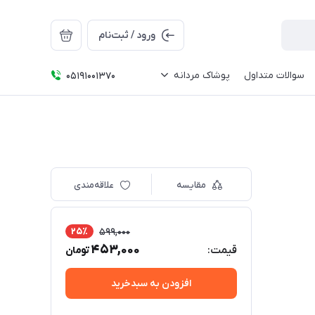
ورود / ثبت‌نام
سوالات متداول
پوشاک مردانه
05191001370
مقایسه
علاقه‌مندی
25٪
599,000
453,000
قیمت:
تومان
افزودن به سبدخرید