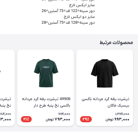
سایز ایکس لارج
دور سینه=122 قد=73 آستین=26
سایز دو ایکس لارج
دور سینه=128 قد=75 آستین=28
محصولات مرتبط
تیشرت یقه گرد مردانه باکسی
49908 تیشرت یقه گرد مردانه
تیشرت ی
بیسیک ماکان
باکسی نخ پنبه طرح دار
نخ پنبه
384,000
994,000
1,394,000
93,000
793,000
993,000
21٪
29٪
تومان
تومان