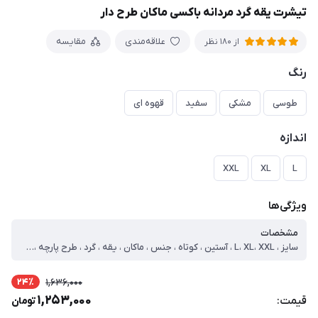
تیشرت یقه گرد مردانه باکسی ماکان طرح دار
علاقه‌مندی
مقایسه
از 180 نظر
رنگ
طوسی
مشکی
سفید
قهوه ای
اندازه
XXL
XL
L
ویژگی‌ها
مشخصات
سایز ، L، XL، XXL ، آستین ، کوتاه ، جنس ، ماکان ، یقه ، گرد ، طرح پارچه ، چاپی ، نوع ، تیشرت ، سایز لارج ، دور سینه=116 قد=72 آستین=25 ، سایز ایکس لارج ، دور سینه=122 قد=73 آستین=26 ، سایز دو ایکس لارج ، دور سینه=128 قد=75 آستین=28
24٪
1,636,000
1,253,000
قیمت:
تومان