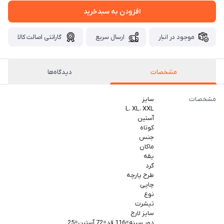
افزودن به سبدخرید
موجود در انبار
ارسال سریع
گارانتی اصالت کالا
مشخصات
دیدگاه‌ها
مشخصات
سایز
L، XL، XXL
آستین
کوتاه
جنس
ماکان
یقه
گرد
طرح پارچه
چاپی
نوع
تیشرت
سایز لارج
دور سینه=116 قد=72 آستین=25