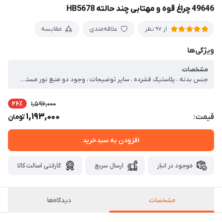
49646 چراغ قوه و مهتابی چند حالته HB5678
علاقه‌مندی
مقایسه
از 97 نظر
ویژگی‌ها
مشخصات
جنس بدنه ، پلاستیک فشرده ، سایر توضیحات ، وجود دو منبع نور مستقل ، دستگیره ضخیم با شیارهای ضدلغزش ، نشانگرهای LED میزان شارژ روی بدنه ، چراغ COB بزرگ با پوشش شفاف و مقاوم ، امکان شارژ گوشی یا دیگر دستگاه‌های USB ، وجود پنل خورشیدی روی بدنه برای شارژ اضطراری در فضای باز، سفر و مواقع قطع برق ، نور جانبی COB (Side Work Light) ایده‌آل برای نور محیطی، کارگاهی، تعمیرات، چادر و داخل خودرو ، نور اصلی قدرتمند (Front Light) مناسب برای جست‌وجو، فضای باز، خودرو، کمپ و فعالیت‌های بیرونی ، امکان تغییر زاویه بخش نوردهی برای استفاده روی زمین، روی میز کار یا آویزان‌کردن بدون نیاز به دست
26٪
1,596,000
1,193,000
قیمت:
تومان
افزودن به سبدخرید
موجود در انبار
ارسال سریع
گارانتی اصالت کالا
مشخصات
دیدگاه‌ها