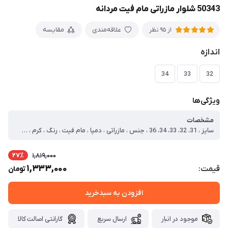
50343 شلوار مازراتی مام فیت مردانه
علاقه‌مندی
مقایسه
از 95 نظر
اندازه
34
33
32
ویژگی‌ها
مشخصات
سایز ، 31، 32، 33، 34، 36 ، جنس ، مازراتی ، دمپا ، مام فیت ، رنگ ، کرم ، طرح پارچه ، ساده ، نوع ، شلوار ، سایز مدل ، 34 ، سایز 31 ، دور کمر=76 فاق=31 قد=96 ، سایز 32 ، دور کمر=78 فاق=31 قد=96 ، سایز 33 ، دور کمر=84 فاق=31 قد=100 ، سایز 34 ، دور کمر=86 فاق=32 قد=100
27٪
1,819,000
1,333,000
قیمت:
تومان
افزودن به سبدخرید
موجود در انبار
ارسال سریع
گارانتی اصالت کالا