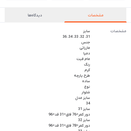
مشخصات
دیدگاه‌ها
مشخصات
سایز
31، 32، 33، 34، 36
جنس
مازراتی
دمپا
مام فیت
رنگ
کرم
طرح پارچه
ساده
نوع
شلوار
سایز مدل
34
سایز 31
دور کمر=76 فاق=31 قد=96
سایز 32
دور کمر=78 فاق=31 قد=96