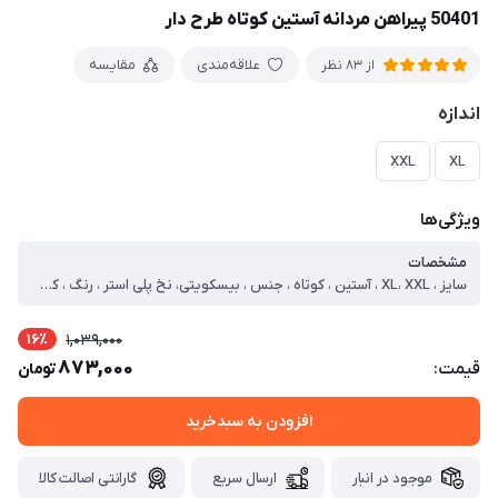
50401 پیراهن مردانه آستین کوتاه طرح دار
علاقه‌مندی
مقایسه
از 83 نظر
اندازه
XXL
XL
ویژگی‌ها
مشخصات
سایز ، XL، XXL ، آستین ، کوتاه ، جنس ، بیسکویتی، نخ پلی استر ، رنگ ، کرمی ، یقه ، برگردان ، طرح ، کبریتی ، طرح پارچه ، طرحدار ، نحوه بسته شدن ، دکمه-ای ، نوع ، پیراهن ، سایز مدل ، ایکس لارج ، سایز ایکس لارج ، دور سینه=108 قد=73 آستین=24 ، سایز دو ایکس لارج ، دور سینه=120 قد=74 آستین=26
16٪
1,039,000
873,000
قیمت:
تومان
افزودن به سبدخرید
موجود در انبار
ارسال سریع
گارانتی اصالت کالا