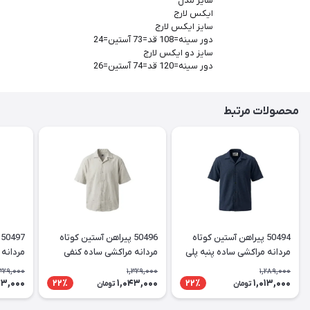
سایز مدل
ایکس لارج
سایز ایکس لارج
دور سینه=108 قد=73 آستین=24
سایز دو ایکس لارج
دور سینه=120 قد=74 آستین=26
محصولات مرتبط
50494 پیراهن آستین کوتاه
50496 پیراهن آستین کوتاه
مردانه مراکشی ساده پنبه پلی
مردانه مراکشی ساده کنفی
مردانه 
استر سرمه ای
شیری
,329,000
1,329,000
1,289,000
43,000
1,043,000
1,013,000
22٪
22٪
تومان
تومان