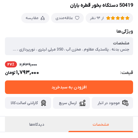
50419 دستگاه بخور قطره باران
علاقه‌مندی
مقایسه
از 94 نظر
ویژگی‌ها
مشخصات
جنس بدنه ، پلاستیک مقاوم ، مخزن آب ، 350 میلی لیتری ، نورپردازی ، LED گرم آرامش‌ بخش ، سایر توضیحات ، قابلیت حمل آسان ، مصرف انرژی پایین ، دارای کابل شارژ و ریموت کنترل ، مناسب ایجاد بخار سرد مورد نیاز برای محیط‌ هایی با هوای خشک ، امکان مدیریت راحت عملکرد دستگاه با دکمه‌های کنترلی روی بدنه ، قابل استفاده برای پوست صورت، محیط کار، خودرو، اتاق خواب، میز آرایش ، کمک به کاهش خشکی هوا، بهبود تنفس، جلوگیری از خشکی پوست و کاهش حساسیت‌های فصلی و ...
27٪
2,439,000
1,793,000
قیمت:
تومان
افزودن به سبدخرید
موجود در انبار
ارسال سریع
گارانتی اصالت کالا
مشخصات
دیدگاه‌ها