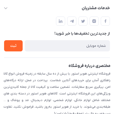
info@havirstore.ir
حساب کاربری
خدمات مشتریان
مشهد، اداره پست مرکزی خراسان رضوی، طبقه همکف
مجله فروشگاه
پیگیری سفارش
لیست محصولات
قوانین و مقرارت
درباره ما
از جدید‌ترین تخفیف‌ها با‌ خبر شوید!
حریم خصوصی
تماس با ما
راهنما
ثبت
مختصری درباره فروشگاه
فروشگاه اینترنتی هویر استور، با بیش از ده سال سابقه در زمینه فروش انواع کالا
راهکاری آسان برای خریدهای آنلاین شماست. پرداخت در محل، ارائه درگاه‌های
امن، پیگیری سریع سفارشات، تضمین سلامت و کیفیت کالا از جمله کلیدی‌ترین
ویژگی‌های این فروشگاه اینترنتی است. کالاهای هویر استور در دسته بندی های
مختلف شامل لوازم خانگی، لوازم شخصی، لوازم دیجیتال، مد و پوشاک و ...
طبقه‌بندی می‌شوند. با خرید از هویر استور به‌روز باشید، فراموش نکنید، تفاوت
بین خوب و عالی در توجه به جزئیات است!