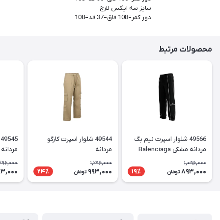
سایز سه ایکس لارج
دور کمر=108 فاق=37 قد=108
محصولات مرتبط
49566 شلوار اسپرت نیم بگ
49544 شلوار اسپرت کارگو
مردانه مشکی Balenciaga
مردانه
مردانه
,296,000
1,296,000
1,096,000
93,000
993,000
893,000
24٪
19٪
تومان
تومان