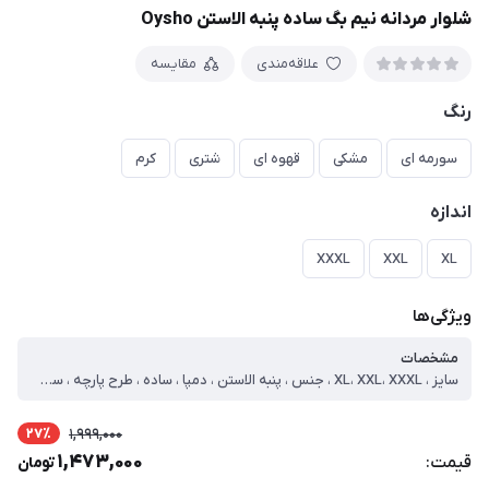
شلوار مردانه نیم بگ ساده پنبه الاستن Oysho
علاقه‌مندی
مقایسه
رنگ
سورمه ای
مشکی
قهوه ای
شتری
کرم
اندازه
XXXL
XXL
XL
ویژگی‌ها
مشخصات
سایز ، XL، XXL، XXXL ، جنس ، پنبه الاستن ، دمپا ، ساده ، طرح پارچه ، ساده ، نوع ، نیم بگ ، سایز ایکس لارج ، دور کمر=104 فاق=36 قد=108 ، سایز دو ایکس لارج ، دور کمر=106 فاق=36 قد=108 ، سایز سه ایکس لارج ، دور کمر=108 فاق=37 قد=108
27٪
1,999,000
1,473,000
قیمت:
تومان