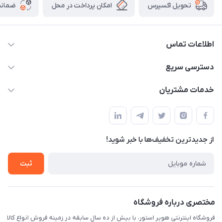
امکان پرداخت در محل
ضمانت
تحویل اکسپرس
اطلاعات تماس
05191001370
دسترسی سریع
info@havirstore.ir
حساب کاربری
خدمات مشتریان
مشهد، اداره پست مرکزی خراسان رضوی، طبقه همکف
مجله فروشگاه
پیگیری سفارش
لیست محصولات
قوانین و مقرارت
درباره ما
از جدید‌ترین تخفیف‌ها با‌ خبر شوید!
حریم خصوصی
تماس با ما
راهنما
ثبت
مختصری درباره فروشگاه
فروشگاه اینترنتی هویر استور، با بیش از ده سال سابقه در زمینه فروش انواع کالا