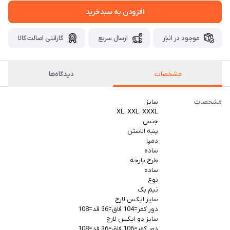
افزودن به سبدخرید
موجود در انبار
ارسال سریع
گارانتی اصالت کالا
مشخصات
دیدگاه‌ها
مشخصات
سایز
XL، XXL، XXXL
جنس
پنبه الاستن
دمپا
ساده
طرح پارچه
ساده
نوع
نیم بگ
سایز ایکس لارج
دور کمر=104 فاق=36 قد=108
سایز دو ایکس لارج
دور کمر=106 فاق=36 قد=108