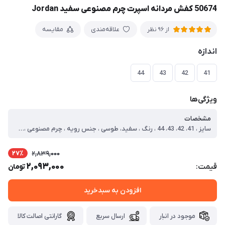
50674 کفش مردانه اسپرت چرم مصنوعی سفید Jordan
علاقه‌مندی
مقایسه
از 96 نظر
اندازه
44
43
42
41
ویژگی‌ها
مشخصات
سایز ، 41، 42، 43، 44 ، رنگ ، سفید، طوسی ، جنس رویه ، چرم مصنوعی ، جنس زیره ، Pu ، نحوه بسته شدن ، بند ، نوع ، اسپرت ، سایز 41 ، طول داخل کفش=25.8 ، سایز 42 ، طول داخل کفش=26.4 ، سایز 43 ، طول داخل کفش=27.2 ، سایز 44 ، طول داخل کفش=27.9
27٪
2,839,000
2,093,000
قیمت:
تومان
افزودن به سبدخرید
موجود در انبار
ارسال سریع
گارانتی اصالت کالا