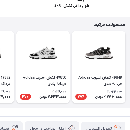
سایز 44
طول داخل کفش=27.9
محصولات مرتبط
49849 کفش اسپرت Adidas
49850 کفش اسپرت Adidas
مردانه بندی
مردانه بندی
مردانه
734,000
3,034,000
3,034,000
13,000
2,233,000
2,233,000
27٪
27٪
تومان
تومان
امکان پرداخت در محل
ضمانت
تحویل اکسپرس