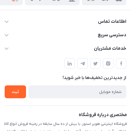
اطلاعات تماس
05191001370
دسترسی سریع
info@havirstore.ir
حساب کاربری
خدمات مشتریان
مشهد، اداره پست مرکزی خراسان رضوی، طبقه همکف
مجله فروشگاه
پیگیری سفارش
لیست محصولات
قوانین و مقرارت
درباره ما
از جدید‌ترین تخفیف‌ها با‌ خبر شوید!
حریم خصوصی
تماس با ما
راهنما
ثبت
مختصری درباره فروشگاه
فروشگاه اینترنتی هویر استور، با بیش از ده سال سابقه در زمینه فروش انواع کالا