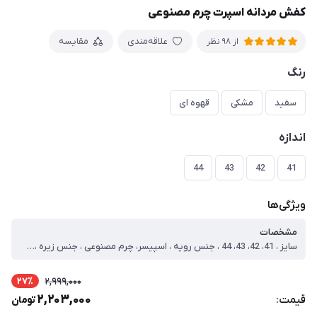
کفش مردانه اسپرت چرم مصنوعی
علاقه‌مندی
مقایسه
از 98 نظر
رنگ
سفید
مشکی
قهوه ای
اندازه
44
43
42
41
ویژگی‌ها
مشخصات
سایز ، 41، 42، 43، 44 ، جنس رویه ، اسپیسر، چرم مصنوعی ، جنس زیره ، Pu ، نحوه بسته شدن ، بند ، نوع ، اسپرت ، سایز 41 ، طول داخل کفش=26.1 ، سایز 42 ، طول داخل کفش=26.5 ، سایز 43 ، طول داخل کفش=27.1 ، سایز 44 ، طول داخل کفش=27.9
27٪
2,999,000
2,203,000
قیمت:
تومان