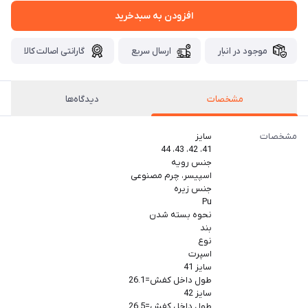
افزودن به سبدخرید
موجود در انبار
ارسال سریع
گارانتی اصالت کالا
مشخصات
دیدگاه‌ها
مشخصات
سایز
41، 42، 43، 44
جنس رویه
اسپیسر، چرم مصنوعی
جنس زیره
Pu
نحوه بسته شدن
بند
نوع
اسپرت
سایز 41
طول داخل کفش=26.1
سایز 42
طول داخل کفش=26.5