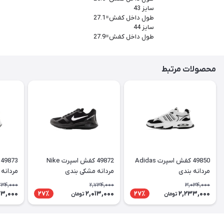
سایز 43
طول داخل کفش=27.1
سایز 44
طول داخل کفش=27.9
محصولات مرتبط
49850 کفش اسپرت Adidas
49872 کفش اسپرت Nike
مردانه بندی
مردانه مشکی بندی
مردانه
734,000
2,734,000
3,034,000
13,000
2,013,000
2,233,000
27٪
27٪
تومان
تومان