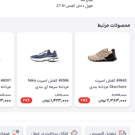
سایز 44
طول داخل کفش=27.4
محصولات مرتبط
49845 کفش اسپرت
49586 کفش اسپرت Nike
Skechers مردانه بندی
مردانه سرمه ای بندی
مردانه 
574,000
1,936,000
3,234,000
23,000
1,423,000
2,383,000
27٪
27٪
تومان
تومان
امکان پرداخت در محل
ضمانت
تحویل اکسپرس