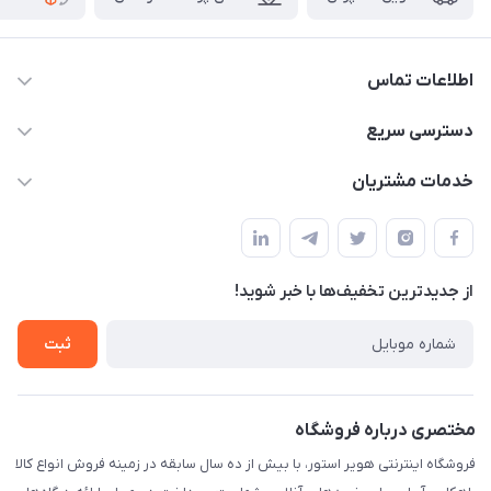
اطلاعات تماس
05191001370
دسترسی سریع
info@havirstore.ir
حساب کاربری
خدمات مشتریان
مشهد، اداره پست مرکزی خراسان رضوی، طبقه همکف
مجله فروشگاه
پیگیری سفارش
لیست محصولات
قوانین و مقرارت
درباره ما
از جدید‌ترین تخفیف‌ها با‌ خبر شوید!
حریم خصوصی
تماس با ما
راهنما
ثبت
مختصری درباره فروشگاه
فروشگاه اینترنتی هویر استور، با بیش از ده سال سابقه در زمینه فروش انواع کالا