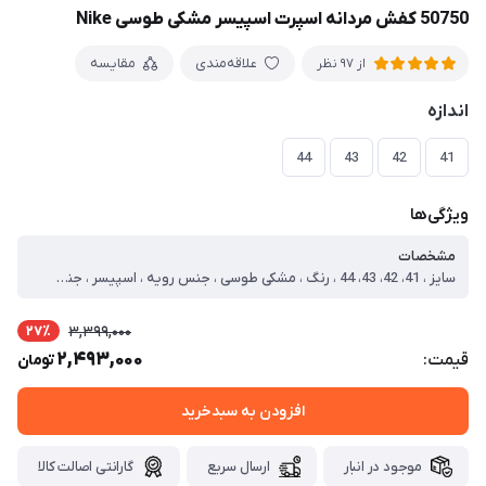
50750 کفش مردانه اسپرت اسپیسر مشکی طوسی Nike
علاقه‌مندی
مقایسه
از 97 نظر
اندازه
44
43
42
41
ویژگی‌ها
مشخصات
سایز ، 41، 42، 43، 44 ، رنگ ، مشکی طوسی ، جنس رویه ، اسپیسر ، جنس زیره ، Pu ، نحوه بسته شدن ، بند ، نوع ، اسپرت ، سایز 41 ، طول داخل کفش=25.4 ، سایز 42 ، طول داخل کفش=26.1 ، سایز 43 ، طول داخل کفش=26.9 ، سایز 44 ، طول داخل کفش=27.4
27٪
3,399,000
2,493,000
قیمت:
تومان
افزودن به سبدخرید
موجود در انبار
ارسال سریع
گارانتی اصالت کالا