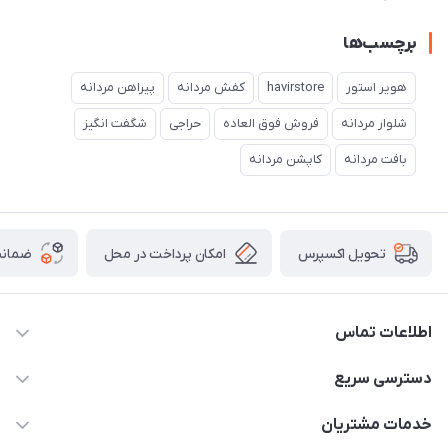
برچسب‌ها
هویر استور
havirstore
کفش مردانه
پیراهن مردانه
شلوار مردانه
فروش فوق العاده
حراجی
شگفت انگیز
بافت مردانه
کاپشن مردانه
امکان پرداخت در محل
ضمانت
تحویل اکسپرس
اطلاعات تماس
05191001370
دسترسی سریع
info@havirstore.ir
حساب کاربری
خدمات مشتریان
مشهد، اداره پست مرکزی خراسان رضوی، طبقه همکف