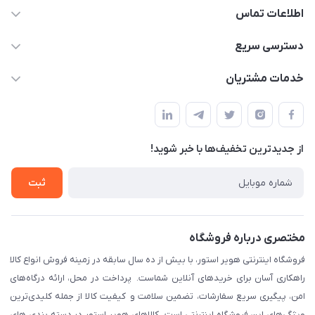
اطلاعات تماس
05191001370
دسترسی سریع
info@havirstore.ir
حساب کاربری
خدمات مشتریان
مشهد، اداره پست مرکزی خراسان رضوی، طبقه همکف
مجله فروشگاه
پیگیری سفارش
لیست محصولات
قوانین و مقرارت
درباره ما
از جدید‌ترین تخفیف‌ها با‌ خبر شوید!
حریم خصوصی
تماس با ما
راهنما
ثبت
مختصری درباره فروشگاه
فروشگاه اینترنتی هویر استور، با بیش از ده سال سابقه در زمینه فروش انواع کالا
راهکاری آسان برای خریدهای آنلاین شماست. پرداخت در محل، ارائه درگاه‌های
امن، پیگیری سریع سفارشات، تضمین سلامت و کیفیت کالا از جمله کلیدی‌ترین
ویژگی‌های این فروشگاه اینترنتی است. کالاهای هویر استور در دسته بندی های