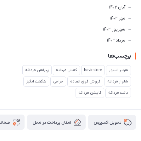
آبان 1402
مهر 1402
شهریور 1402
مرداد 1402
برچسب‌ها
هویر استور
havirstore
کفش مردانه
پیراهن مردانه
شلوار مردانه
فروش فوق العاده
حراجی
شگفت انگیز
بافت مردانه
کاپشن مردانه
امکان پرداخت در محل
ضمانت
تحویل اکسپرس