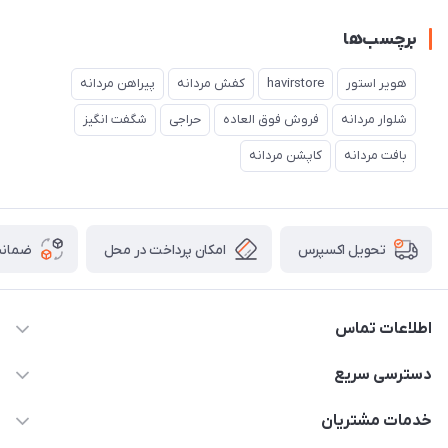
برچسب‌ها
هویر استور
havirstore
کفش مردانه
پیراهن مردانه
شلوار مردانه
فروش فوق العاده
حراجی
شگفت انگیز
بافت مردانه
کاپشن مردانه
امکان پرداخت در محل
ضمانت
تحویل اکسپرس
اطلاعات تماس
05191001370
دسترسی سریع
info@havirstore.ir
حساب کاربری
خدمات مشتریان
مشهد، اداره پست مرکزی خراسان رضوی، طبقه همکف
مجله فروشگاه