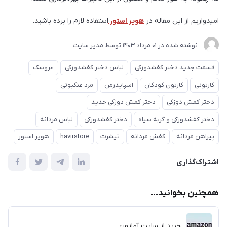
امیدواریم از این مقاله در
هویر استور
استفاده لازم را برده باشید.
نوشته شده در
01 مرداد 1403
توسط
مدیر سایت
قسمت جدید دختر کفشدوزکی
لباس دختر کفشدوزکی
عروسک
کارتونی
کارتون کودکان
اسپایدرمن
مرد عنکبوتی
دختر کفش دوزکی
دختر کفش دوزکی جدید
دختر کفشدوزکی و گربه سیاه
دختر کفشدوزکی
لباس مردانه
پیراهن مردانه
کفش مردانه
تیشرت
havirstore
هویر استور
اشتراک‌گذاری
همچنین بخوانید...
خرید از سایت آمازون