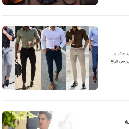
ر ظاهر و
ررسی انواع
ه