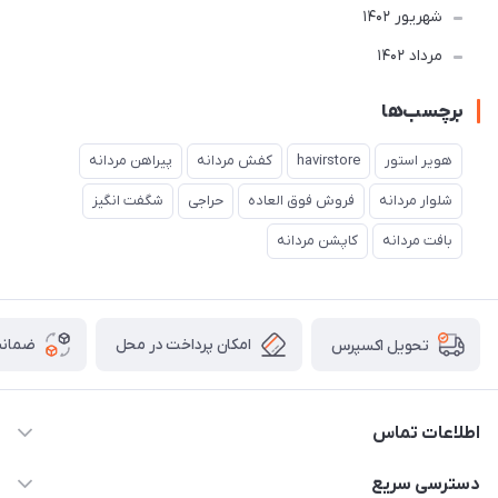
شهریور 1402
مرداد 1402
برچسب‌ها
هویر استور
havirstore
کفش مردانه
پیراهن مردانه
شلوار مردانه
فروش فوق العاده
حراجی
شگفت انگیز
بافت مردانه
کاپشن مردانه
امکان پرداخت در محل
ضمانت
تحویل اکسپرس
اطلاعات تماس
05191001370
دسترسی سریع