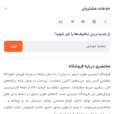
info@havirstore.ir
حساب کاربری
خدمات مشتریان
مشهد، اداره پست مرکزی خراسان رضوی، طبقه همکف
مجله فروشگاه
پیگیری سفارش
لیست محصولات
قوانین و مقرارت
درباره ما
از جدید‌ترین تخفیف‌ها با‌ خبر شوید!
حریم خصوصی
تماس با ما
راهنما
ثبت
مختصری درباره فروشگاه
فروشگاه اینترنتی هویر استور، با بیش از ده سال سابقه در زمینه فروش انواع کالا
راهکاری آسان برای خریدهای آنلاین شماست. پرداخت در محل، ارائه درگاه‌های
امن، پیگیری سریع سفارشات، تضمین سلامت و کیفیت کالا از جمله کلیدی‌ترین
ویژگی‌های این فروشگاه اینترنتی است. کالاهای هویر استور در دسته بندی های
مختلف شامل لوازم خانگی، لوازم شخصی، لوازم دیجیتال، مد و پوشاک و ...
طبقه‌بندی می‌شوند. با خرید از هویر استور به‌روز باشید، فراموش نکنید، تفاوت
بین خوب و عالی در توجه به جزئیات است!